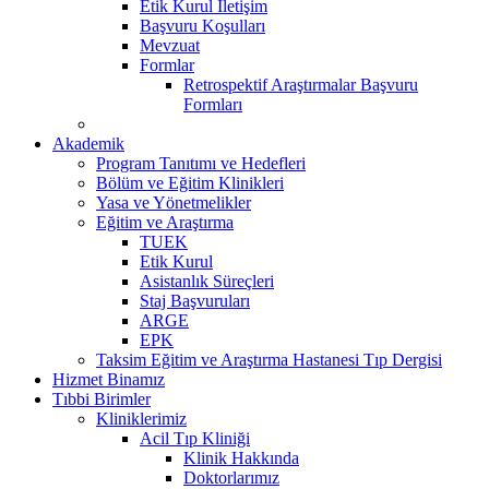
Etik Kurul İletişim
Başvuru Koşulları
Mevzuat
Formlar
Retrospektif Araştırmalar Başvuru
Formları
Akademik
Program Tanıtımı ve Hedefleri
Bölüm ve Eğitim Klinikleri
Yasa ve Yönetmelikler
Eğitim ve Araştırma
TUEK
Etik Kurul
Asistanlık Süreçleri
Staj Başvuruları
ARGE
EPK
Taksim Eğitim ve Araştırma Hastanesi Tıp Dergisi
Hizmet Binamız
Tıbbi Birimler
Kliniklerimiz
Acil Tıp Kliniği
Klinik Hakkında
Doktorlarımız