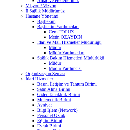
Amaç ve Hedeflerimiz
Misyon / Vizyon
İl Sağlık Müdürümüz
Hastane Yönetimi
Başhekim
Başhekim Yardımcıları
Cem TOPUZ
Metin ÖZAYDIN
İdari ve Mali Hizmetler Müdürlüğü
Müdür
Müdür Yardımcıları
Sağlık Bakım Hizmetleri Müdürlüğü
Müdür
Müdür Yardımcısı
Organizasyon Şeması
İdari Hizmetler
Basın, İletişim ve Tanıtım Birimi
Satın Alma Birimi
Gider Tahakkuk Birimi
Mutemetlik Birimi
Ayniyat
Bilgi İşlem (Network)
Personel Özlük
Eğitim Birimi
Evrak Birimi