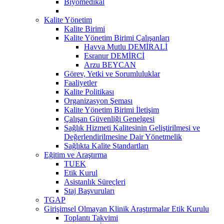
Biyomedikal
Kalite Yönetim
Kalite Birimi
Kalite Yönetim Birimi Çalışanları
Havva Mutlu DEMİRALİ
Esranur DEMİRCİ
Arzu BEYCAN
Görev, Yetki ve Sorumluluklar
Faaliyetler
Kalite Politikası
Organizasyon Şeması
Kalite Yönetim Birimi İletişim
Çalışan Güvenliği Genelgesi
Sağlık Hizmeti Kalitesinin Geliştirilmesi ve
Değerlendirilmesine Dair Yönetmelik
Sağlıkta Kalite Standartları
Eğitim ve Araştırma
TUEK
Etik Kurul
Asistanlık Süreçleri
Staj Başvuruları
TGAP
Girişimsel Olmayan Klinik Araştırmalar Etik Kurulu
Toplantı Takvimi