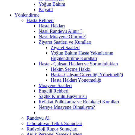
Yoğun Bakım
Palyatif
Yönlendirme
Hasta Rehberi
Hasta Hakları
Nasıl Randevu Alınır ?
Nasıl Muayene Olurum?
Ziyaret Saatleri ve Kuralları
Ziyaret Saatleri
Yoğun Bakım Hasta Yakınlarının
Bilgilendirilme Kuralları
Hasta - Çalışan Hakları ve Sorumlulukları
Hekim Seçme Hakkı
Hasta- Çalışan Güvenliği Yönetmeliği
Hasta Hakları Yönetmeliği
Muayene Saatleri
Engelli Rehberi
Sağlık Kurulu Başvurusu
Refakat Politikamız ve Refakatçi Kuralları
Nereye Muayene Olmalıyım?
Randevu Al
Laboratuvar Tetkik Sonuçları
Radyoloji Rapor Sonuçları
Aylık Personel Yemek Listesi