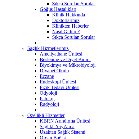
Sıkça Sorulan Sorular
Göğüs Hastalıkları
Klinik Hakkında
Doktorlarımız
Klinikten Haberler
Nasıl Gidilir ?
Sıkça Sorulan Sorular
Sağlık Hizmetlerimiz
Ameliyathane Ünitesi
Beslenme ve Diyet Birimi
Biyokimya ve Mikrobiyoloji
Diyabet Okulu
Eczane
Endoskopi Ünitesi
​Fizik Tedavi Ünitesi
Odyoloji
Patoloji
Radyoloji
Özellikli Hizmetler
KBRN Arındırma Ünitesi
Sağlıklı Yaş Alma
Uzaktan Sağlık Sistemi
Organ Bağışı