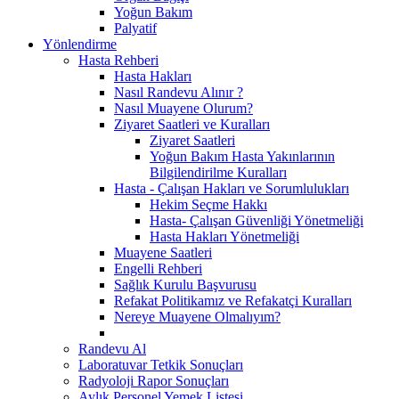
Yoğun Bakım
Palyatif
Yönlendirme
Hasta Rehberi
Hasta Hakları
Nasıl Randevu Alınır ?
Nasıl Muayene Olurum?
Ziyaret Saatleri ve Kuralları
Ziyaret Saatleri
Yoğun Bakım Hasta Yakınlarının
Bilgilendirilme Kuralları
Hasta - Çalışan Hakları ve Sorumlulukları
Hekim Seçme Hakkı
Hasta- Çalışan Güvenliği Yönetmeliği
Hasta Hakları Yönetmeliği
Muayene Saatleri
Engelli Rehberi
Sağlık Kurulu Başvurusu
Refakat Politikamız ve Refakatçi Kuralları
Nereye Muayene Olmalıyım?
Randevu Al
Laboratuvar Tetkik Sonuçları
Radyoloji Rapor Sonuçları
Aylık Personel Yemek Listesi