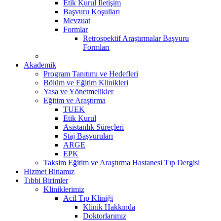
Etik Kurul İletişim
Başvuru Koşulları
Mevzuat
Formlar
Retrospektif Araştırmalar Başvuru
Formları
Akademik
Program Tanıtımı ve Hedefleri
Bölüm ve Eğitim Klinikleri
Yasa ve Yönetmelikler
Eğitim ve Araştırma
TUEK
Etik Kurul
Asistanlık Süreçleri
Staj Başvuruları
ARGE
EPK
Taksim Eğitim ve Araştırma Hastanesi Tıp Dergisi
Hizmet Binamız
Tıbbi Birimler
Kliniklerimiz
Acil Tıp Kliniği
Klinik Hakkında
Doktorlarımız