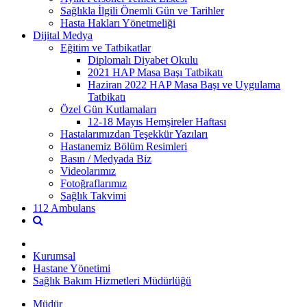
Sağlıkla İlgili Önemli Gün ve Tarihler
Hasta Hakları Yönetmeliği
Dijital Medya
Eğitim ve Tatbikatlar
Diplomalı Diyabet Okulu
2021 HAP Masa Başı Tatbikatı
Haziran 2022 HAP Masa Başı ve Uygulama
Tatbikatı
Özel Gün Kutlamaları
12-18 Mayıs Hemşireler Haftası
Hastalarımızdan Teşekkür Yazıları
Hastanemiz Bölüm Resimleri
Basın / Medyada Biz
Videolarımız
Fotoğraflarımız
Sağlık Takvimi
112 Ambulans
Kurumsal
Hastane Yönetimi
Sağlık Bakım Hizmetleri Müdürlüğü
Müdür