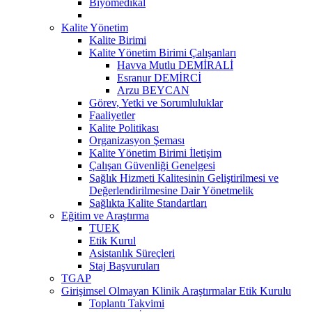
Biyomedikal
Kalite Yönetim
Kalite Birimi
Kalite Yönetim Birimi Çalışanları
Havva Mutlu DEMİRALİ
Esranur DEMİRCİ
Arzu BEYCAN
Görev, Yetki ve Sorumluluklar
Faaliyetler
Kalite Politikası
Organizasyon Şeması
Kalite Yönetim Birimi İletişim
Çalışan Güvenliği Genelgesi
Sağlık Hizmeti Kalitesinin Geliştirilmesi ve
Değerlendirilmesine Dair Yönetmelik
Sağlıkta Kalite Standartları
Eğitim ve Araştırma
TUEK
Etik Kurul
Asistanlık Süreçleri
Staj Başvuruları
TGAP
Girişimsel Olmayan Klinik Araştırmalar Etik Kurulu
Toplantı Takvimi