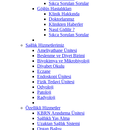
Sıkça Sorulan Sorular
Göğüs Hastalıkları
Klinik Hakkında
Doktorlarımız
Klinikten Haberler
Nasıl Gidilir ?
Sıkça Sorulan Sorular
Sağlık Hizmetlerimiz
Ameliyathane Ünitesi
Beslenme ve Diyet Birimi
Biyokimya ve Mikrobiyoloji
Diyabet Okulu
Eczane
Endoskopi Ünitesi
​Fizik Tedavi Ünitesi
Odyoloji
Patoloji
Radyoloji
Özellikli Hizmetler
KBRN Arındırma Ünitesi
Sağlıklı Yaş Alma
Uzaktan Sağlık Sistemi
Organ Bağışı