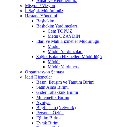
Amaç ve Hedeflerimiz
Misyon / Vizyon
İl Sağlık Müdürümüz
Hastane Yönetimi
Başhekim
Başhekim Yardımcıları
Cem TOPUZ
Metin ÖZAYDIN
İdari ve Mali Hizmetler Müdürlüğü
Müdür
Müdür Yardımcıları
Sağlık Bakım Hizmetleri Müdürlüğü
Müdür
Müdür Yardımcısı
Organizasyon Şeması
İdari Hizmetler
Basın, İletişim ve Tanıtım Birimi
Satın Alma Birimi
Gider Tahakkuk Birimi
Mutemetlik Birimi
Ayniyat
Bilgi İşlem (Network)
Personel Özlük
Eğitim Birimi
Evrak Birimi