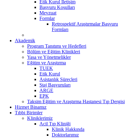
Etik Kurul İletişim
Başvuru Koşulları
Mevzuat
Formlar
Retrospektif Araştırmalar Başvuru
Formları
Akademik
Program Tanıtımı ve Hedefleri
Bölüm ve Eğitim Klinikleri
Yasa ve Yönetmelikler
Eğitim ve Araştırma
TUEK
Etik Kurul
Asistanlık Süreçleri
Staj Başvuruları
ARGE
EPK
Taksim Eğitim ve Araştırma Hastanesi Tıp Dergisi
Hizmet Binamız
Tıbbi Birimler
Kliniklerimiz
Acil Tıp Kliniği
Klinik Hakkında
Doktorlarımız