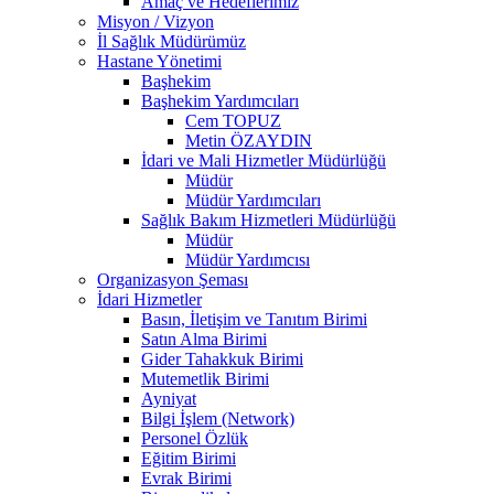
Amaç ve Hedeflerimiz
Misyon / Vizyon
İl Sağlık Müdürümüz
Hastane Yönetimi
Başhekim
Başhekim Yardımcıları
Cem TOPUZ
Metin ÖZAYDIN
İdari ve Mali Hizmetler Müdürlüğü
Müdür
Müdür Yardımcıları
Sağlık Bakım Hizmetleri Müdürlüğü
Müdür
Müdür Yardımcısı
Organizasyon Şeması
İdari Hizmetler
Basın, İletişim ve Tanıtım Birimi
Satın Alma Birimi
Gider Tahakkuk Birimi
Mutemetlik Birimi
Ayniyat
Bilgi İşlem (Network)
Personel Özlük
Eğitim Birimi
Evrak Birimi