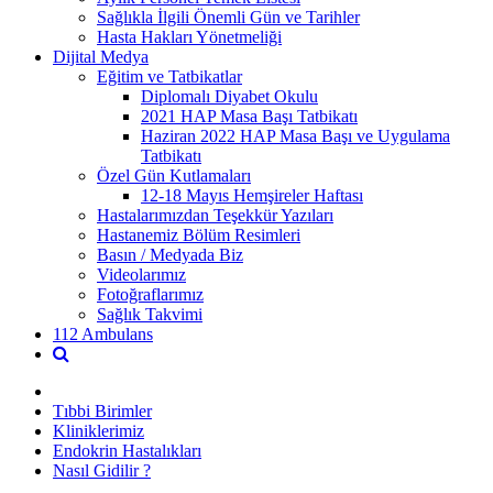
Sağlıkla İlgili Önemli Gün ve Tarihler
Hasta Hakları Yönetmeliği
Dijital Medya
Eğitim ve Tatbikatlar
Diplomalı Diyabet Okulu
2021 HAP Masa Başı Tatbikatı
Haziran 2022 HAP Masa Başı ve Uygulama
Tatbikatı
Özel Gün Kutlamaları
12-18 Mayıs Hemşireler Haftası
Hastalarımızdan Teşekkür Yazıları
Hastanemiz Bölüm Resimleri
Basın / Medyada Biz
Videolarımız
Fotoğraflarımız
Sağlık Takvimi
112 Ambulans
Tıbbi Birimler
Kliniklerimiz
Endokrin Hastalıkları
Nasıl Gidilir ?