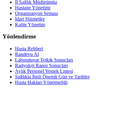
İl Sağlık Müdürümüz
Hastane Yönetimi
Organizasyon Şeması
İdari Hizmetler
Kalite Yönetim
Yönlendirme
Hasta Rehberi
Randevu Al
Laboratuvar Tetkik Sonuçları
Radyoloji Rapor Sonuçları
Aylık Personel Yemek Listesi
Sağlıkla İlgili Önemli Gün ve Tarihler
Hasta Hakları Yönetmeliği