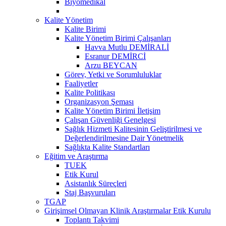
Biyomedikal
Kalite Yönetim
Kalite Birimi
Kalite Yönetim Birimi Çalışanları
Havva Mutlu DEMİRALİ
Esranur DEMİRCİ
Arzu BEYCAN
Görev, Yetki ve Sorumluluklar
Faaliyetler
Kalite Politikası
Organizasyon Şeması
Kalite Yönetim Birimi İletişim
Çalışan Güvenliği Genelgesi
Sağlık Hizmeti Kalitesinin Geliştirilmesi ve
Değerlendirilmesine Dair Yönetmelik
Sağlıkta Kalite Standartları
Eğitim ve Araştırma
TUEK
Etik Kurul
Asistanlık Süreçleri
Staj Başvuruları
TGAP
Girişimsel Olmayan Klinik Araştırmalar Etik Kurulu
Toplantı Takvimi