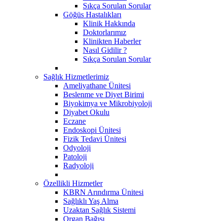
Sıkça Sorulan Sorular
Göğüs Hastalıkları
Klinik Hakkında
Doktorlarımız
Klinikten Haberler
Nasıl Gidilir ?
Sıkça Sorulan Sorular
Sağlık Hizmetlerimiz
Ameliyathane Ünitesi
Beslenme ve Diyet Birimi
Biyokimya ve Mikrobiyoloji
Diyabet Okulu
Eczane
Endoskopi Ünitesi
​Fizik Tedavi Ünitesi
Odyoloji
Patoloji
Radyoloji
Özellikli Hizmetler
KBRN Arındırma Ünitesi
Sağlıklı Yaş Alma
Uzaktan Sağlık Sistemi
Organ Bağışı