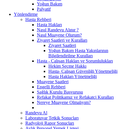
Yoğun Bakım
Palyatif
Yönlendirme
Hasta Rehberi
Hasta Hakları
Nasıl Randevu Alınır ?
Nasıl Muayene Olurum?
Ziyaret Saatleri ve Kuralları
Ziyaret Saatleri
Yoğun Bakım Hasta Yakınlarının
Bilgilendirilme Kuralları
Hasta - Çalışan Hakları ve Sorumlulukları
Hekim Seçme Hakkı
Hasta- Çalışan Güvenliği Yönetmeliği
Hasta Hakları Yönetmeliği
Muayene Saatleri
Engelli Rehberi
Sağlık Kurulu Başvurusu
Refakat Politikamız ve Refakatçi Kuralları
Nereye Muayene Olmalıyım?
Randevu Al
Laboratuvar Tetkik Sonuçları
Radyoloji Rapor Sonuçları
Aylık Personel Yemek Listesi