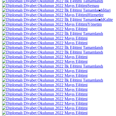
Şeması
İdari
Hizmetler
Kalite
Yönetim