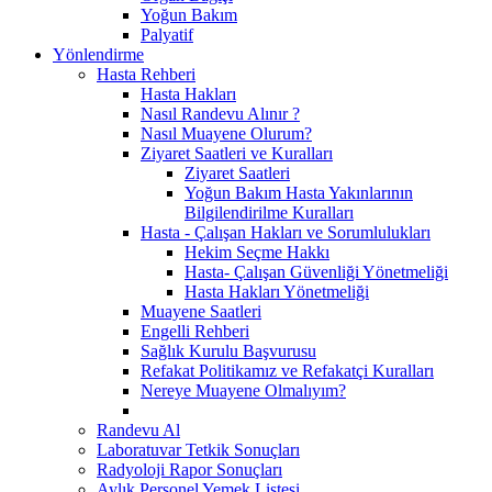
Yoğun Bakım
Palyatif
Yönlendirme
Hasta Rehberi
Hasta Hakları
Nasıl Randevu Alınır ?
Nasıl Muayene Olurum?
Ziyaret Saatleri ve Kuralları
Ziyaret Saatleri
Yoğun Bakım Hasta Yakınlarının
Bilgilendirilme Kuralları
Hasta - Çalışan Hakları ve Sorumlulukları
Hekim Seçme Hakkı
Hasta- Çalışan Güvenliği Yönetmeliği
Hasta Hakları Yönetmeliği
Muayene Saatleri
Engelli Rehberi
Sağlık Kurulu Başvurusu
Refakat Politikamız ve Refakatçi Kuralları
Nereye Muayene Olmalıyım?
Randevu Al
Laboratuvar Tetkik Sonuçları
Radyoloji Rapor Sonuçları
Aylık Personel Yemek Listesi