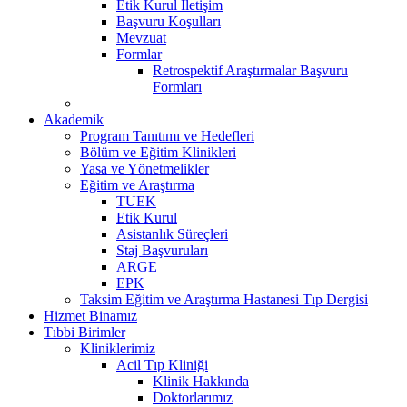
Etik Kurul İletişim
Başvuru Koşulları
Mevzuat
Formlar
Retrospektif Araştırmalar Başvuru
Formları
Akademik
Program Tanıtımı ve Hedefleri
Bölüm ve Eğitim Klinikleri
Yasa ve Yönetmelikler
Eğitim ve Araştırma
TUEK
Etik Kurul
Asistanlık Süreçleri
Staj Başvuruları
ARGE
EPK
Taksim Eğitim ve Araştırma Hastanesi Tıp Dergisi
Hizmet Binamız
Tıbbi Birimler
Kliniklerimiz
Acil Tıp Kliniği
Klinik Hakkında
Doktorlarımız