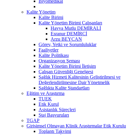
Biyomedikal
Kalite Yönetim
Kalite Birimi
Kalite Yönetim Birimi Çalışanları
Havva Mutlu DEMİRALİ
Esranur DEMİRCİ
Arzu BEYCAN
Görev, Yetki ve Sorumluluklar
Faaliyetler
Kalite Politikası
Organizasyon Şeması
Kalite Yönetim Birimi İletişim
Çalışan Güvenliği Genelgesi
Sağlık Hizmeti Kalitesinin Geliştirilmesi ve
Değerlendirilmesine Dair Yönetmelik
Sağlıkta Kalite Standartları
Eğitim ve Araştırma
TUEK
Etik Kurul
Asistanlık Süreçleri
Staj Başvuruları
TGAP
Girişimsel Olmayan Klinik Araştırmalar Etik Kurulu
Toplantı Takvimi