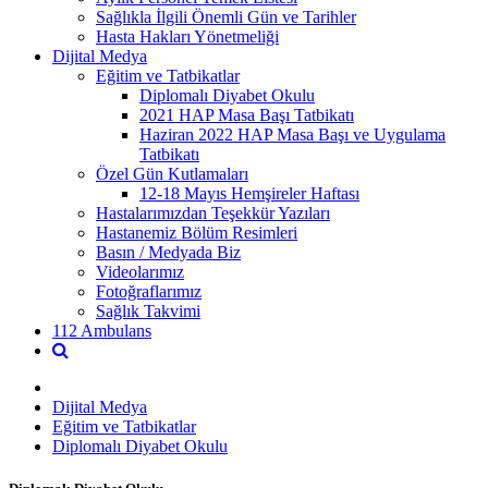
Sağlıkla İlgili Önemli Gün ve Tarihler
Hasta Hakları Yönetmeliği
Dijital Medya
Eğitim ve Tatbikatlar
Diplomalı Diyabet Okulu
2021 HAP Masa Başı Tatbikatı
Haziran 2022 HAP Masa Başı ve Uygulama
Tatbikatı
Özel Gün Kutlamaları
12-18 Mayıs Hemşireler Haftası
Hastalarımızdan Teşekkür Yazıları
Hastanemiz Bölüm Resimleri
Basın / Medyada Biz
Videolarımız
Fotoğraflarımız
Sağlık Takvimi
112 Ambulans
Dijital Medya
Eğitim ve Tatbikatlar
Diplomalı Diyabet Okulu