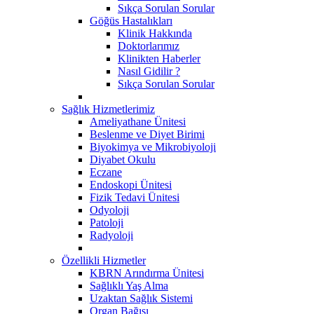
Sıkça Sorulan Sorular
Göğüs Hastalıkları
Klinik Hakkında
Doktorlarımız
Klinikten Haberler
Nasıl Gidilir ?
Sıkça Sorulan Sorular
Sağlık Hizmetlerimiz
Ameliyathane Ünitesi
Beslenme ve Diyet Birimi
Biyokimya ve Mikrobiyoloji
Diyabet Okulu
Eczane
Endoskopi Ünitesi
​Fizik Tedavi Ünitesi
Odyoloji
Patoloji
Radyoloji
Özellikli Hizmetler
KBRN Arındırma Ünitesi
Sağlıklı Yaş Alma
Uzaktan Sağlık Sistemi
Organ Bağışı