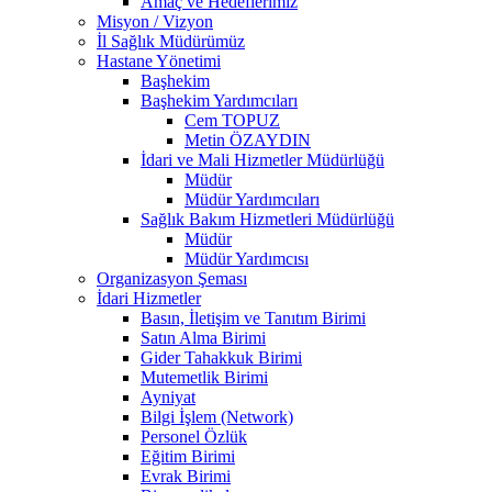
Amaç ve Hedeflerimiz
Misyon / Vizyon
İl Sağlık Müdürümüz
Hastane Yönetimi
Başhekim
Başhekim Yardımcıları
Cem TOPUZ
Metin ÖZAYDIN
İdari ve Mali Hizmetler Müdürlüğü
Müdür
Müdür Yardımcıları
Sağlık Bakım Hizmetleri Müdürlüğü
Müdür
Müdür Yardımcısı
Organizasyon Şeması
İdari Hizmetler
Basın, İletişim ve Tanıtım Birimi
Satın Alma Birimi
Gider Tahakkuk Birimi
Mutemetlik Birimi
Ayniyat
Bilgi İşlem (Network)
Personel Özlük
Eğitim Birimi
Evrak Birimi