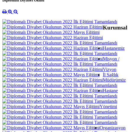
Diplomalı Diyabet Okulu
Kurumsal
Hastanemiz
Misyon /
Vizyon
İl Sağlık
Müdürümüz
Hastane
Yönetimi
Organizasyon