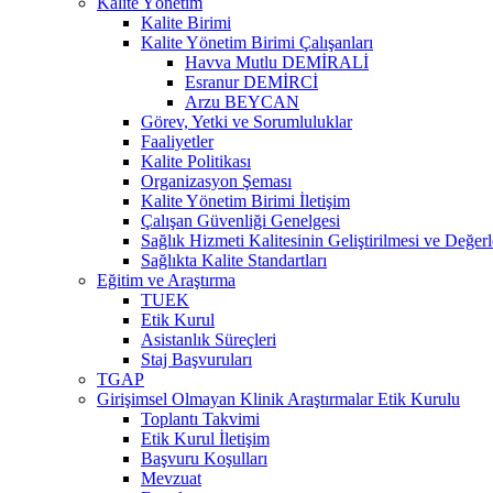
Kalite Yönetim
Kalite Birimi
Kalite Yönetim Birimi Çalışanları
Havva Mutlu DEMİRALİ
Esranur DEMİRCİ
Arzu BEYCAN
Görev, Yetki ve Sorumluluklar
Faaliyetler
Kalite Politikası
Organizasyon Şeması
Kalite Yönetim Birimi İletişim
Çalışan Güvenliği Genelgesi
Sağlık Hizmeti Kalitesinin Geliştirilmesi ve Değer
Sağlıkta Kalite Standartları
Eğitim ve Araştırma
TUEK
Etik Kurul
Asistanlık Süreçleri
Staj Başvuruları
TGAP
Girişimsel Olmayan Klinik Araştırmalar Etik Kurulu
Toplantı Takvimi
Etik Kurul İletişim
Başvuru Koşulları
Mevzuat