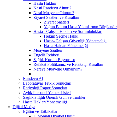
Hasta Hakları
Nasıl Randevu Alınır ?
Nasıl Muayene Olurum?
Ziyaret Saatleri ve Kuralları
Ziyaret Saatleri
Yoğun Bakım Hasta Yakınlarının Bilgilendir
Hasta - Çalışan Hakları ve Sorumlulukları
Hekim Seçme Hakkı
Hasta- Çalışan Güvenliği Yönetmeliği
Hasta Hakları Yönetmeliği
Muayene Saatleri
Engelli Rehberi
Sağlık Kurulu Başvurusu
Refakat Politikamız ve Refakatçi Kuralları
Nereye Muayene Olmalıyım?
Randevu Al
Laboratuvar Tetkik Sonuçları
Radyoloji Rapor Sonuçları
Aylık Personel Yemek Listesi
Sağlıkla İlgili Önemli Gün ve Tarihler
Hasta Hakları Yönetmeliği
Dijital Medya
Eğitim ve Tatbikatlar
Diplomalı Diyabet Okulu