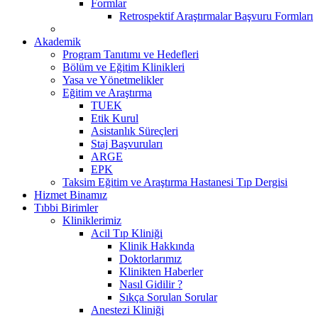
Formlar
Retrospektif Araştırmalar Başvuru Formları
Akademik
Program Tanıtımı ve Hedefleri
Bölüm ve Eğitim Klinikleri
Yasa ve Yönetmelikler
Eğitim ve Araştırma
TUEK
Etik Kurul
Asistanlık Süreçleri
Staj Başvuruları
ARGE
EPK
Taksim Eğitim ve Araştırma Hastanesi Tıp Dergisi
Hizmet Binamız
Tıbbi Birimler
Kliniklerimiz
Acil Tıp Kliniği
Klinik Hakkında
Doktorlarımız
Klinikten Haberler
Nasıl Gidilir ?
Sıkça Sorulan Sorular
Anestezi Kliniği