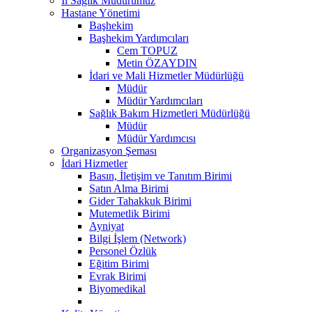
İl Sağlık Müdürümüz
Hastane Yönetimi
Başhekim
Başhekim Yardımcıları
Cem TOPUZ
Metin ÖZAYDIN
İdari ve Mali Hizmetler Müdürlüğü
Müdür
Müdür Yardımcıları
Sağlık Bakım Hizmetleri Müdürlüğü
Müdür
Müdür Yardımcısı
Organizasyon Şeması
İdari Hizmetler
Basın, İletişim ve Tanıtım Birimi
Satın Alma Birimi
Gider Tahakkuk Birimi
Mutemetlik Birimi
Ayniyat
Bilgi İşlem (Network)
Personel Özlük
Eğitim Birimi
Evrak Birimi
Biyomedikal