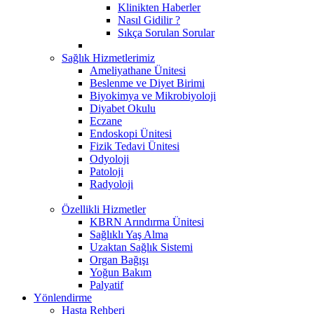
Klinikten Haberler
Nasıl Gidilir ?
Sıkça Sorulan Sorular
Sağlık Hizmetlerimiz
Ameliyathane Ünitesi
Beslenme ve Diyet Birimi
Biyokimya ve Mikrobiyoloji
Diyabet Okulu
Eczane
Endoskopi Ünitesi
​Fizik Tedavi Ünitesi
Odyoloji
Patoloji
Radyoloji
Özellikli Hizmetler
KBRN Arındırma Ünitesi
Sağlıklı Yaş Alma
Uzaktan Sağlık Sistemi
Organ Bağışı
Yoğun Bakım
Palyatif
Yönlendirme
Hasta Rehberi