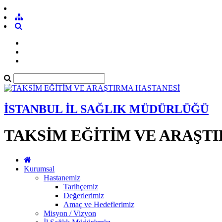
İSTANBUL İL SAĞLIK MÜDÜRLÜĞÜ
TAKSİM EĞİTİM VE ARAŞT
Kurumsal
Hastanemiz
Tarihçemiz
Değerlerimiz
Amaç ve Hedeflerimiz
Misyon / Vizyon