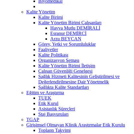
Biyomedikal
Kalite Yönetim
Kalite Birimi
Kalite Yönetim Birimi Çalışanları
Havva Mutlu DEMİRALİ
Esranur DEMİRCİ
Arzu BEYCAN
Görev, Yetki ve Sorumluluklar
Faaliyetler
Kalite Politikası
Organizasyon Şeması
Kalite Yönetim Birimi İletişim
Çalışan Güvenliği Genelgesi
Sağlık Hizmeti Kalitesinin Geliştirilmesi ve
Değerlendirilmesine Dair Yönetmelik
Sağlıkta Kalite Standartları
Eğitim ve Araştırma
TUEK
Etik Kurul
Asistanlık Süreçleri
Staj Başvuruları
TGAP
Girişimsel Olmayan Klinik Araştırmalar Etik Kurulu
Toplantı Takvimi