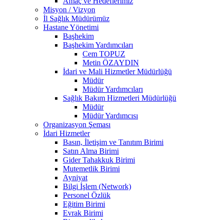
Amaç ve Hedeflerimiz
Misyon / Vizyon
İl Sağlık Müdürümüz
Hastane Yönetimi
Başhekim
Başhekim Yardımcıları
Cem TOPUZ
Metin ÖZAYDIN
İdari ve Mali Hizmetler Müdürlüğü
Müdür
Müdür Yardımcıları
Sağlık Bakım Hizmetleri Müdürlüğü
Müdür
Müdür Yardımcısı
Organizasyon Şeması
İdari Hizmetler
Basın, İletişim ve Tanıtım Birimi
Satın Alma Birimi
Gider Tahakkuk Birimi
Mutemetlik Birimi
Ayniyat
Bilgi İşlem (Network)
Personel Özlük
Eğitim Birimi
Evrak Birimi