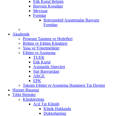
Etik Kurul İletişim
Başvuru Koşulları
Mevzuat
Formlar
Retrospektif Araştırmalar Başvuru
Formları
Akademik
Program Tanıtımı ve Hedefleri
Bölüm ve Eğitim Klinikleri
Yasa ve Yönetmelikler
Eğitim ve Araştırma
TUEK
Etik Kurul
Asistanlık Süreçleri
Staj Başvuruları
ARGE
EPK
Taksim Eğitim ve Araştırma Hastanesi Tıp Dergisi
Hizmet Binamız
Tıbbi Birimler
Kliniklerimiz
Acil Tıp Kliniği
Klinik Hakkında
Doktorlarımız