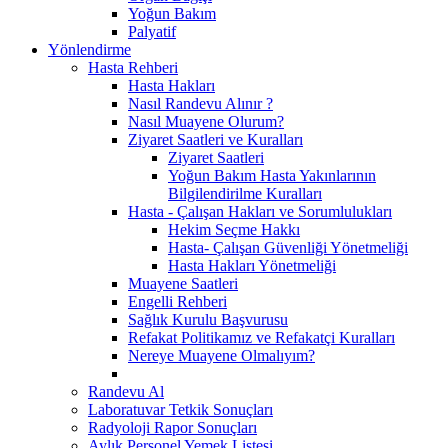
Yoğun Bakım
Palyatif
Yönlendirme
Hasta Rehberi
Hasta Hakları
Nasıl Randevu Alınır ?
Nasıl Muayene Olurum?
Ziyaret Saatleri ve Kuralları
Ziyaret Saatleri
Yoğun Bakım Hasta Yakınlarının
Bilgilendirilme Kuralları
Hasta - Çalışan Hakları ve Sorumlulukları
Hekim Seçme Hakkı
Hasta- Çalışan Güvenliği Yönetmeliği
Hasta Hakları Yönetmeliği
Muayene Saatleri
Engelli Rehberi
Sağlık Kurulu Başvurusu
Refakat Politikamız ve Refakatçi Kuralları
Nereye Muayene Olmalıyım?
Randevu Al
Laboratuvar Tetkik Sonuçları
Radyoloji Rapor Sonuçları
Aylık Personel Yemek Listesi