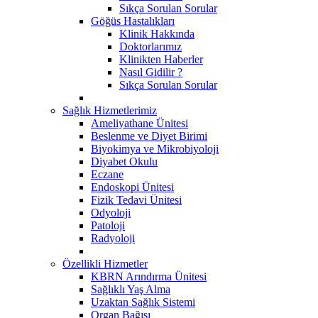
Sıkça Sorulan Sorular
Göğüs Hastalıkları
Klinik Hakkında
Doktorlarımız
Klinikten Haberler
Nasıl Gidilir ?
Sıkça Sorulan Sorular
Sağlık Hizmetlerimiz
Ameliyathane Ünitesi
Beslenme ve Diyet Birimi
Biyokimya ve Mikrobiyoloji
Diyabet Okulu
Eczane
Endoskopi Ünitesi
​Fizik Tedavi Ünitesi
Odyoloji
Patoloji
Radyoloji
Özellikli Hizmetler
KBRN Arındırma Ünitesi
Sağlıklı Yaş Alma
Uzaktan Sağlık Sistemi
Organ Bağışı