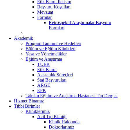
Etik Kurul İletişim
Başvuru Koşulları
Mevzuat
Formlar
Retrospektif Araştırmalar Başvuru
Formları
Akademik
Program Tanıtımı ve Hedefleri
Bölüm ve Eğitim Klinikleri
Yasa ve Yönetmelikler
Eğitim ve Araştırma
TUEK
Etik Kurul
Asistanlık Süreçleri
Staj Başvuruları
ARGE
EPK
Taksim Eğitim ve Araştırma Hastanesi Tıp Dergisi
Hizmet Binamız
Tıbbi Birimler
Kliniklerimiz
Acil Tıp Kliniği
Klinik Hakkında
Doktorlarımız