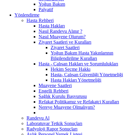
Yoğun Bakım
Palyatif
Yönlendirme
Hasta Rehberi
Hasta Hakları
Nasıl Randevu Alınır ?
Nasıl Muayene Olurum?
Ziyaret Saatleri ve Kuralları
Ziyaret Saatleri
Yoğun Bakım Hasta Yakınlarının
Bilgilendirilme Kuralları
Hasta - Çalışan Hakları ve Sorumlulukları
Hekim Seçme Hakkı
Hasta- Çalışan Güvenliği Yönetmeliği
Hasta Hakları Yönetmeliği
Muayene Saatleri
Engelli Rehberi
Sağlık Kurulu Başvurusu
Refakat Politikamız ve Refakatçi Kuralları
Nereye Muayene Olmalıyım?
Randevu Al
Laboratuvar Tetkik Sonuçları
Radyoloji Rapor Sonuçları
Aylık Personel Yemek Listesi