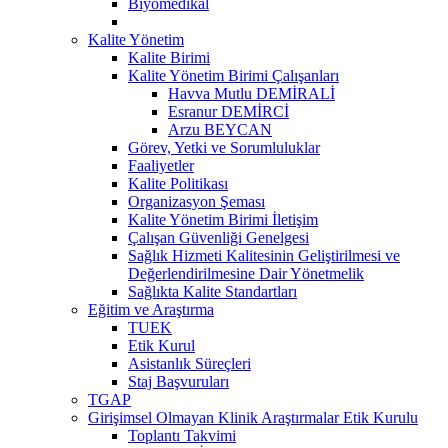
Biyomedikal
Kalite Yönetim
Kalite Birimi
Kalite Yönetim Birimi Çalışanları
Havva Mutlu DEMİRALİ
Esranur DEMİRCİ
Arzu BEYCAN
Görev, Yetki ve Sorumluluklar
Faaliyetler
Kalite Politikası
Organizasyon Şeması
Kalite Yönetim Birimi İletişim
Çalışan Güvenliği Genelgesi
Sağlık Hizmeti Kalitesinin Geliştirilmesi ve
Değerlendirilmesine Dair Yönetmelik
Sağlıkta Kalite Standartları
Eğitim ve Araştırma
TUEK
Etik Kurul
Asistanlık Süreçleri
Staj Başvuruları
TGAP
Girişimsel Olmayan Klinik Araştırmalar Etik Kurulu
Toplantı Takvimi