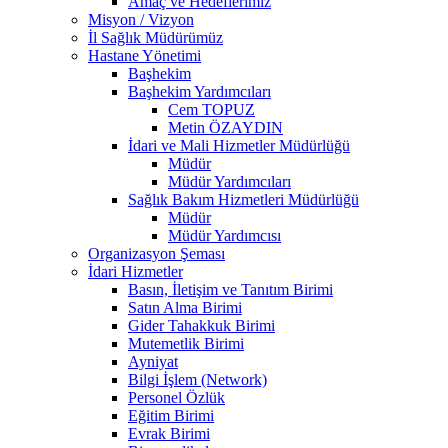
Amaç ve Hedeflerimiz
Misyon / Vizyon
İl Sağlık Müdürümüz
Hastane Yönetimi
Başhekim
Başhekim Yardımcıları
Cem TOPUZ
Metin ÖZAYDIN
İdari ve Mali Hizmetler Müdürlüğü
Müdür
Müdür Yardımcıları
Sağlık Bakım Hizmetleri Müdürlüğü
Müdür
Müdür Yardımcısı
Organizasyon Şeması
İdari Hizmetler
Basın, İletişim ve Tanıtım Birimi
Satın Alma Birimi
Gider Tahakkuk Birimi
Mutemetlik Birimi
Ayniyat
Bilgi İşlem (Network)
Personel Özlük
Eğitim Birimi
Evrak Birimi