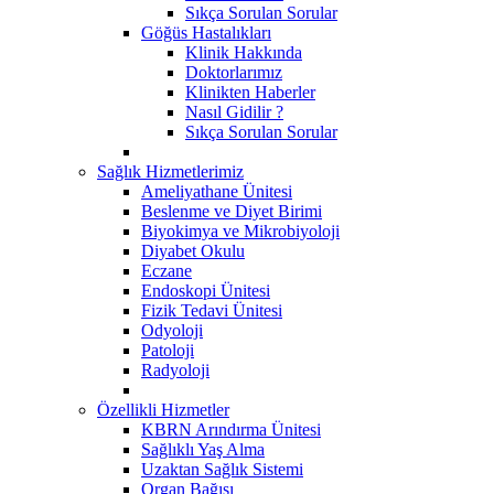
Sıkça Sorulan Sorular
Göğüs Hastalıkları
Klinik Hakkında
Doktorlarımız
Klinikten Haberler
Nasıl Gidilir ?
Sıkça Sorulan Sorular
Sağlık Hizmetlerimiz
Ameliyathane Ünitesi
Beslenme ve Diyet Birimi
Biyokimya ve Mikrobiyoloji
Diyabet Okulu
Eczane
Endoskopi Ünitesi
​Fizik Tedavi Ünitesi
Odyoloji
Patoloji
Radyoloji
Özellikli Hizmetler
KBRN Arındırma Ünitesi
Sağlıklı Yaş Alma
Uzaktan Sağlık Sistemi
Organ Bağışı