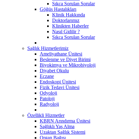
Sıkça Sorulan Sorular
Göğüs Hastalıkları
Klinik Hakkında
Doktorlarımız
Klinikten Haberler
Nasıl Gidilir ?
Sıkça Sorulan Sorular
Sağlık Hizmetlerimiz
Ameliyathane Ünitesi
Beslenme ve Diyet Birimi
Biyokimya ve Mikrobiyoloji
Diyabet Okulu
Eczane
Endoskopi Ünitesi
​Fizik Tedavi Ünitesi
Odyoloji
Patoloji
Radyoloji
Özellikli Hizmetler
KBRN Arındırma Ünitesi
Sağlıklı Yaş Alma
Uzaktan Sağlık Sistemi
Organ Bağışı