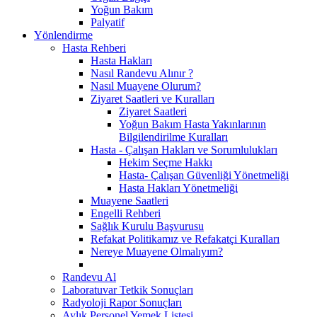
Yoğun Bakım
Palyatif
Yönlendirme
Hasta Rehberi
Hasta Hakları
Nasıl Randevu Alınır ?
Nasıl Muayene Olurum?
Ziyaret Saatleri ve Kuralları
Ziyaret Saatleri
Yoğun Bakım Hasta Yakınlarının
Bilgilendirilme Kuralları
Hasta - Çalışan Hakları ve Sorumlulukları
Hekim Seçme Hakkı
Hasta- Çalışan Güvenliği Yönetmeliği
Hasta Hakları Yönetmeliği
Muayene Saatleri
Engelli Rehberi
Sağlık Kurulu Başvurusu
Refakat Politikamız ve Refakatçi Kuralları
Nereye Muayene Olmalıyım?
Randevu Al
Laboratuvar Tetkik Sonuçları
Radyoloji Rapor Sonuçları
Aylık Personel Yemek Listesi