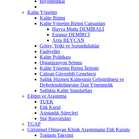
Biyomedikal
Kalite Yönetim
Kalite Birimi
Kalite Yönetim Birimi Çalışanları
Havva Mutlu DEMİRALİ
Esranur DEMİRCİ
Arzu BEYCAN
Görev, Yetki ve Sorumluluklar
Faaliyetler
Kalite Politikası
Organizasyon Şeması
Kalite Yönetim Birimi İletişim
Çalışan Güvenliği Genelgesi
Sağlık Hizmeti Kalitesinin Geliştirilmesi ve
Değerlendirilmesine Dair Yönetmelik
Sağlıkta Kalite Standartları
Eğitim ve Araştırma
TUEK
Etik Kurul
Asistanlık Süreçleri
Staj Başvuruları
TGAP
Girişimsel Olmayan Klinik Araştırmalar Etik Kurulu
Toplantı Takvimi