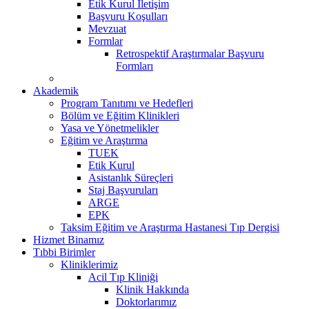
Etik Kurul İletişim
Başvuru Koşulları
Mevzuat
Formlar
Retrospektif Araştırmalar Başvuru
Formları
Akademik
Program Tanıtımı ve Hedefleri
Bölüm ve Eğitim Klinikleri
Yasa ve Yönetmelikler
Eğitim ve Araştırma
TUEK
Etik Kurul
Asistanlık Süreçleri
Staj Başvuruları
ARGE
EPK
Taksim Eğitim ve Araştırma Hastanesi Tıp Dergisi
Hizmet Binamız
Tıbbi Birimler
Kliniklerimiz
Acil Tıp Kliniği
Klinik Hakkında
Doktorlarımız