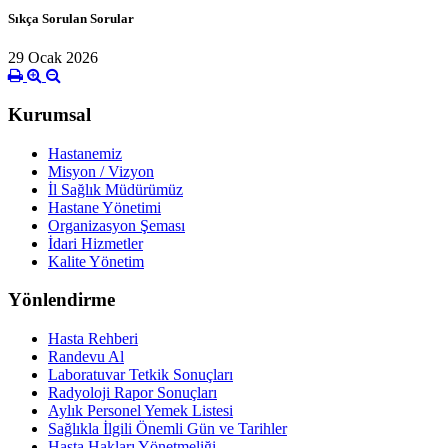
Sıkça Sorulan Sorular
29 Ocak 2026
Kurumsal
Hastanemiz
Misyon / Vizyon
İl Sağlık Müdürümüz
Hastane Yönetimi
Organizasyon Şeması
İdari Hizmetler
Kalite Yönetim
Yönlendirme
Hasta Rehberi
Randevu Al
Laboratuvar Tetkik Sonuçları
Radyoloji Rapor Sonuçları
Aylık Personel Yemek Listesi
Sağlıkla İlgili Önemli Gün ve Tarihler
Hasta Hakları Yönetmeliği