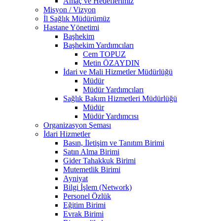
Amaç ve Hedeflerimiz
Misyon / Vizyon
İl Sağlık Müdürümüz
Hastane Yönetimi
Başhekim
Başhekim Yardımcıları
Cem TOPUZ
Metin ÖZAYDIN
İdari ve Mali Hizmetler Müdürlüğü
Müdür
Müdür Yardımcıları
Sağlık Bakım Hizmetleri Müdürlüğü
Müdür
Müdür Yardımcısı
Organizasyon Şeması
İdari Hizmetler
Basın, İletişim ve Tanıtım Birimi
Satın Alma Birimi
Gider Tahakkuk Birimi
Mutemetlik Birimi
Ayniyat
Bilgi İşlem (Network)
Personel Özlük
Eğitim Birimi
Evrak Birimi