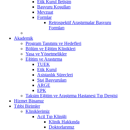
Etik Kurul İletişim
Başvuru Koşulları
Mevzuat
Formlar
Retrospektif Araştırmalar Başvuru
Formları
Akademik
Program Tanıtımı ve Hedefleri
Bölüm ve Eğitim Klinikleri
Yasa ve Yönetmelikler
Eğitim ve Araştırma
TUEK
Etik Kurul
Asistanlık Süreçleri
Staj Başvuruları
ARGE
EPK
Taksim Eğitim ve Araştırma Hastanesi Tıp Dergisi
Hizmet Binamız
Tıbbi Birimler
Kliniklerimiz
Acil Tıp Kliniği
Klinik Hakkında
Doktorlarımız