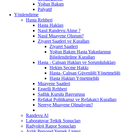
Yoğun Bakım
Palyatif
Yönlendirme
Hasta Rehberi
Hasta Hakları
Nasıl Randevu Alınır ?
Nasıl Muayene Olurum?
Ziyaret Saatleri ve Kuralları
Ziyaret Saatleri
Yoğun Bakım Hasta Yakınlarının
Bilgilendirilme Kuralları
Hasta - Çalışan Hakları ve Sorumlulukları
Hekim Seçme Hakkı
Hasta- Çalışan Güvenliği Yönetmeliği
Hasta Hakları Yönetmeliği
Muayene Saatleri
Engelli Rehberi
Sağlık Kurulu Başvurusu
Refakat Politikamız ve Refakatçi Kuralları
Nereye Muayene Olmalıyım?
Randevu Al
Laboratuvar Tetkik Sonuçları
Radyoloji Rapor Sonuçları
Aylık Personel Yemek Listesi