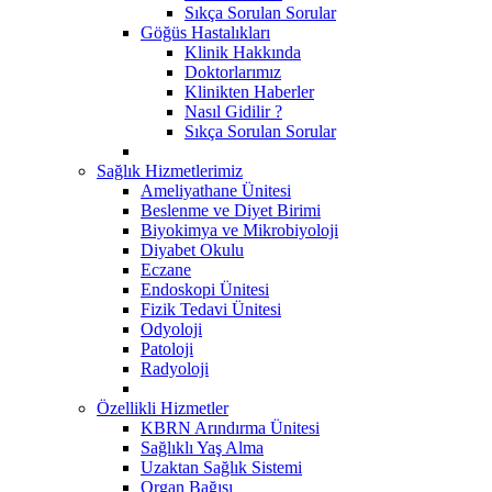
Sıkça Sorulan Sorular
Göğüs Hastalıkları
Klinik Hakkında
Doktorlarımız
Klinikten Haberler
Nasıl Gidilir ?
Sıkça Sorulan Sorular
Sağlık Hizmetlerimiz
Ameliyathane Ünitesi
Beslenme ve Diyet Birimi
Biyokimya ve Mikrobiyoloji
Diyabet Okulu
Eczane
Endoskopi Ünitesi
​Fizik Tedavi Ünitesi
Odyoloji
Patoloji
Radyoloji
Özellikli Hizmetler
KBRN Arındırma Ünitesi
Sağlıklı Yaş Alma
Uzaktan Sağlık Sistemi
Organ Bağışı