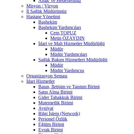
Amaç ve Hedeflerimiz
Misyon / Vizyon
İl Sağlık Müdürümüz
Hastane Yönetimi
Başhekim
Başhekim Yardımcıları
Cem TOPUZ
Metin ÖZAYDIN
İdari ve Mali Hizmetler Müdürlüğü
Müdür
Müdür Yardımcıları
Sağlık Bakım Hizmetleri Müdürlüğü
Müdür
Müdür Yardımcısı
Organizasyon Şeması
İdari Hizmetler
Basın, İletişim ve Tanıtım Birimi
Satın Alma Birimi
Gider Tahakkuk Birimi
Mutemetlik Birimi
Ayniyat
Bilgi İşlem (Network)
Personel Özlük
Eğitim Birimi
Evrak Birimi