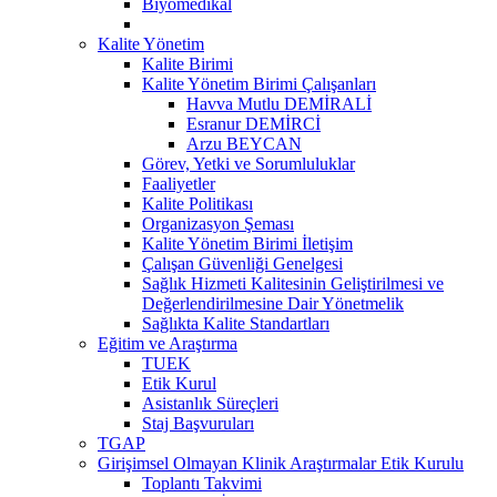
Biyomedikal
Kalite Yönetim
Kalite Birimi
Kalite Yönetim Birimi Çalışanları
Havva Mutlu DEMİRALİ
Esranur DEMİRCİ
Arzu BEYCAN
Görev, Yetki ve Sorumluluklar
Faaliyetler
Kalite Politikası
Organizasyon Şeması
Kalite Yönetim Birimi İletişim
Çalışan Güvenliği Genelgesi
Sağlık Hizmeti Kalitesinin Geliştirilmesi ve
Değerlendirilmesine Dair Yönetmelik
Sağlıkta Kalite Standartları
Eğitim ve Araştırma
TUEK
Etik Kurul
Asistanlık Süreçleri
Staj Başvuruları
TGAP
Girişimsel Olmayan Klinik Araştırmalar Etik Kurulu
Toplantı Takvimi