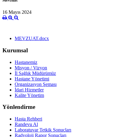
Mevzuat
16 Mayıs 2024
MEVZUAT.docx
Kurumsal
Hastanemiz
Misyon / Vizyon
İl Sağlık Müdürümüz
Hastane Yönetimi
Organizasyon Şeması
İdari Hizmetler
Kalite Yönetim
Yönlendirme
Hasta Rehberi
Randevu Al
Laboratuvar Tetkik Sonuçları
Radyoloji Rapor Sonuçları