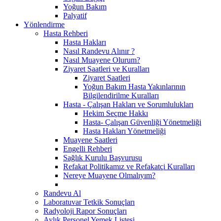
Yoğun Bakım
Palyatif
Yönlendirme
Hasta Rehberi
Hasta Hakları
Nasıl Randevu Alınır ?
Nasıl Muayene Olurum?
Ziyaret Saatleri ve Kuralları
Ziyaret Saatleri
Yoğun Bakım Hasta Yakınlarının
Bilgilendirilme Kuralları
Hasta - Çalışan Hakları ve Sorumlulukları
Hekim Seçme Hakkı
Hasta- Çalışan Güvenliği Yönetmeliği
Hasta Hakları Yönetmeliği
Muayene Saatleri
Engelli Rehberi
Sağlık Kurulu Başvurusu
Refakat Politikamız ve Refakatçi Kuralları
Nereye Muayene Olmalıyım?
Randevu Al
Laboratuvar Tetkik Sonuçları
Radyoloji Rapor Sonuçları
Aylık Personel Yemek Listesi