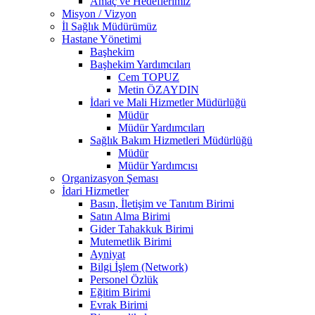
Amaç ve Hedeflerimiz
Misyon / Vizyon
İl Sağlık Müdürümüz
Hastane Yönetimi
Başhekim
Başhekim Yardımcıları
Cem TOPUZ
Metin ÖZAYDIN
İdari ve Mali Hizmetler Müdürlüğü
Müdür
Müdür Yardımcıları
Sağlık Bakım Hizmetleri Müdürlüğü
Müdür
Müdür Yardımcısı
Organizasyon Şeması
İdari Hizmetler
Basın, İletişim ve Tanıtım Birimi
Satın Alma Birimi
Gider Tahakkuk Birimi
Mutemetlik Birimi
Ayniyat
Bilgi İşlem (Network)
Personel Özlük
Eğitim Birimi
Evrak Birimi