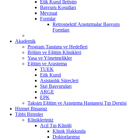
Etik Kurul İletişim
Başvuru Koşulları
Mevzuat
Formlar
Retrospektif Araştırmalar Başvuru
Formları
Akademik
Program Tanıtımı ve Hedefleri
Bölüm ve Eğitim Klinikleri
Yasa ve Yönetmelikler
Eğitim ve Araştırma
TUEK
Etik Kurul
Asistanlık Süreçleri
Staj Başvuruları
ARGE
EPK
Taksim Eğitim ve Araştırma Hastanesi Tıp Dergisi
Hizmet Binamız
Tıbbi Birimler
Kliniklerimiz
Acil Tıp Kliniği
Klinik Hakkında
Doktorlarımız