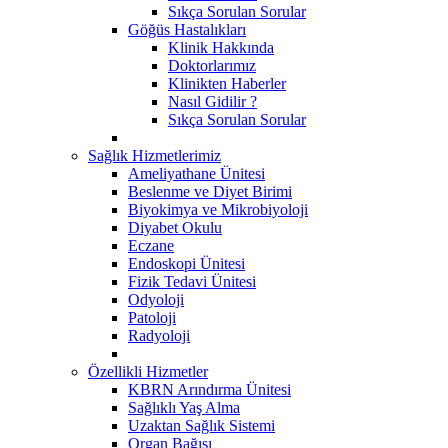
Sıkça Sorulan Sorular
Göğüs Hastalıkları
Klinik Hakkında
Doktorlarımız
Klinikten Haberler
Nasıl Gidilir ?
Sıkça Sorulan Sorular
Sağlık Hizmetlerimiz
Ameliyathane Ünitesi
Beslenme ve Diyet Birimi
Biyokimya ve Mikrobiyoloji
Diyabet Okulu
Eczane
Endoskopi Ünitesi
​Fizik Tedavi Ünitesi
Odyoloji
Patoloji
Radyoloji
Özellikli Hizmetler
KBRN Arındırma Ünitesi
Sağlıklı Yaş Alma
Uzaktan Sağlık Sistemi
Organ Bağışı