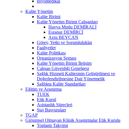
Biyomedikal
Kalite Yönetim
Kalite Birimi
Kalite Yönetim Birimi Çalışanları
Havva Mutlu DEMİRALİ
Esranur DEMİRCİ
Arzu BEYCAN
Görev, Yetki ve Sorumluluklar
Faaliyetler
Kalite Politikası
Organizasyon Şeması
Kalite Yönetim Birimi İletişim
Çalışan Güvenliği Genelgesi
Sağlık Hizmeti Kalitesinin Geliştirilmesi ve
Değerlendirilmesine Dair Yönetmelik
Sağlıkta Kalite Standartları
Eğitim ve Araştırma
TUEK
Etik Kurul
Asistanlık Süreçleri
Staj Başvuruları
TGAP
Girişimsel Olmayan Klinik Araştırmalar Etik Kurulu
Toplantı Takvimi