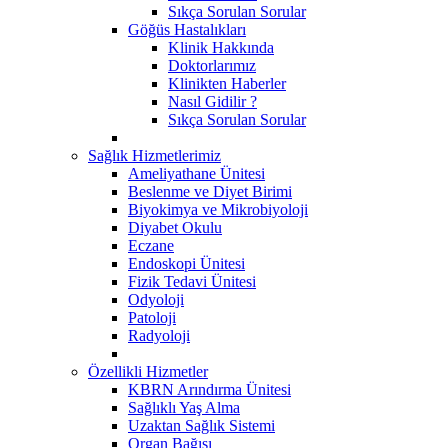
Sıkça Sorulan Sorular
Göğüs Hastalıkları
Klinik Hakkında
Doktorlarımız
Klinikten Haberler
Nasıl Gidilir ?
Sıkça Sorulan Sorular
Sağlık Hizmetlerimiz
Ameliyathane Ünitesi
Beslenme ve Diyet Birimi
Biyokimya ve Mikrobiyoloji
Diyabet Okulu
Eczane
Endoskopi Ünitesi
​Fizik Tedavi Ünitesi
Odyoloji
Patoloji
Radyoloji
Özellikli Hizmetler
KBRN Arındırma Ünitesi
Sağlıklı Yaş Alma
Uzaktan Sağlık Sistemi
Organ Bağışı