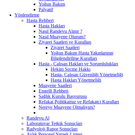
Yoğun Bakım
Palyatif
Yönlendirme
Hasta Rehberi
Hasta Hakları
Nasıl Randevu Alınır ?
Nasıl Muayene Olurum?
Ziyaret Saatleri ve Kuralları
Ziyaret Saatleri
Yoğun Bakım Hasta Yakınlarının
Bilgilendirilme Kuralları
Hasta - Çalışan Hakları ve Sorumlulukları
Hekim Seçme Hakkı
Hasta- Çalışan Güvenliği Yönetmeliği
Hasta Hakları Yönetmeliği
Muayene Saatleri
Engelli Rehberi
Sağlık Kurulu Başvurusu
Refakat Politikamız ve Refakatçi Kuralları
Nereye Muayene Olmalıyım?
Randevu Al
Laboratuvar Tetkik Sonuçları
Radyoloji Rapor Sonuçları
Aylık Personel Yemek Listesi