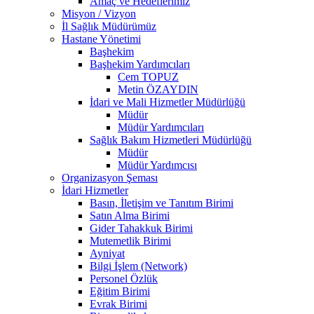
Amaç ve Hedeflerimiz
Misyon / Vizyon
İl Sağlık Müdürümüz
Hastane Yönetimi
Başhekim
Başhekim Yardımcıları
Cem TOPUZ
Metin ÖZAYDIN
İdari ve Mali Hizmetler Müdürlüğü
Müdür
Müdür Yardımcıları
Sağlık Bakım Hizmetleri Müdürlüğü
Müdür
Müdür Yardımcısı
Organizasyon Şeması
İdari Hizmetler
Basın, İletişim ve Tanıtım Birimi
Satın Alma Birimi
Gider Tahakkuk Birimi
Mutemetlik Birimi
Ayniyat
Bilgi İşlem (Network)
Personel Özlük
Eğitim Birimi
Evrak Birimi