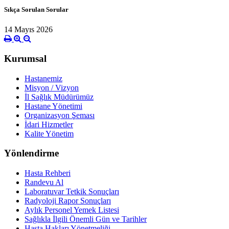
Sıkça Sorulan Sorular
14 Mayıs 2026
Kurumsal
Hastanemiz
Misyon / Vizyon
İl Sağlık Müdürümüz
Hastane Yönetimi
Organizasyon Şeması
İdari Hizmetler
Kalite Yönetim
Yönlendirme
Hasta Rehberi
Randevu Al
Laboratuvar Tetkik Sonuçları
Radyoloji Rapor Sonuçları
Aylık Personel Yemek Listesi
Sağlıkla İlgili Önemli Gün ve Tarihler
Hasta Hakları Yönetmeliği