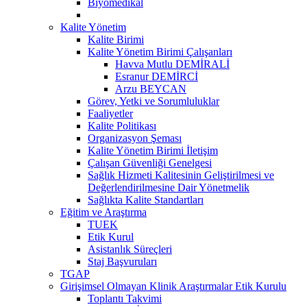
Biyomedikal
Kalite Yönetim
Kalite Birimi
Kalite Yönetim Birimi Çalışanları
Havva Mutlu DEMİRALİ
Esranur DEMİRCİ
Arzu BEYCAN
Görev, Yetki ve Sorumluluklar
Faaliyetler
Kalite Politikası
Organizasyon Şeması
Kalite Yönetim Birimi İletişim
Çalışan Güvenliği Genelgesi
Sağlık Hizmeti Kalitesinin Geliştirilmesi ve
Değerlendirilmesine Dair Yönetmelik
Sağlıkta Kalite Standartları
Eğitim ve Araştırma
TUEK
Etik Kurul
Asistanlık Süreçleri
Staj Başvuruları
TGAP
Girişimsel Olmayan Klinik Araştırmalar Etik Kurulu
Toplantı Takvimi