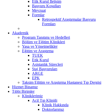
Etik Kurul İletişim
Başvuru Koşulları
Mevzuat
Formlar
Retrospektif Araştırmalar Başvuru
Formları
Akademik
Program Tanıtımı ve Hedefleri
Bölüm ve Eğitim Klinikleri
Yasa ve Yönetmelikler
Eğitim ve Araştırma
TUEK
Etik Kurul
Asistanlık Süreçleri
Staj Başvuruları
ARGE
EPK
Taksim Eğitim ve Araştırma Hastanesi Tıp Dergisi
Hizmet Binamız
Tıbbi Birimler
Kliniklerimiz
Acil Tıp Kliniği
Klinik Hakkında
Doktorlarımız